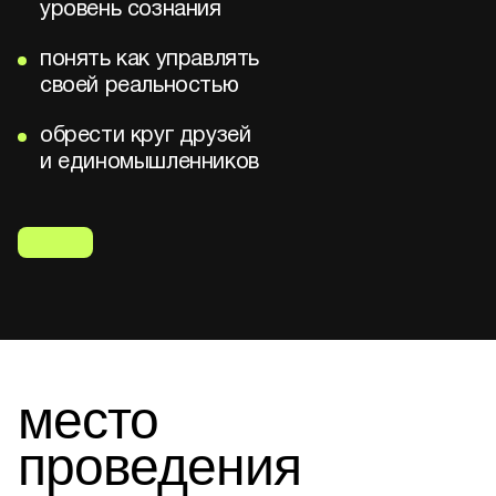
уровень сознания
понять как управлять
своей реальностью
обрести круг друзей
и единомышленников
место
проведения
о событии