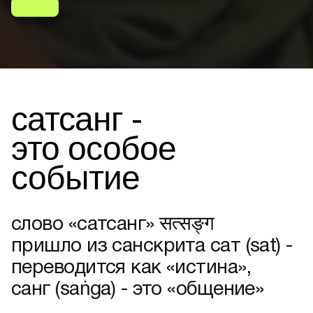
сатсанг -
это особое
событие
слово «сатсанг» सत्सङ्ग
пришло из санскрита сат (sat) -
переводится как «истина»,
санг (saṅga) - это «общение»