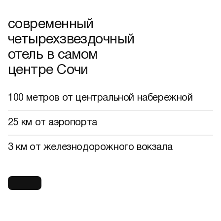
что получу
современный
четырехзвездочный
отзывы
отель в самом
контакты
центре Сочи
100 метров от центральной набережной
25 км от аэропорта
3 км от железнодорожного вокзала